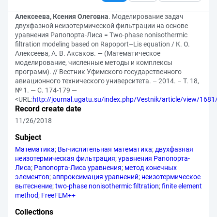
Алексеева, Ксения Олеговна
. Моделирование задач
двухфазной неизотермической фильтрации на основе
уравнения Рапопорта-Лиса = Two-phase nonisothermic
filtration modeling based on Rapoport–Lis equation / К. О.
Алексеева, А. В. Аксаков. — (Математическое
моделирование, численные методы и комплексы
программ). // Вестник Уфимского государственного
авиационного технического университета. – 2014. – Т. 18,
№ 1. — С. 174-179 —
<URL:
http://journal.ugatu.su/index.php/Vestnik/article/view/168
Record create date
11/26/2018
Subject
Математика
;
Вычислительная математика
;
двухфазная
неизотермическая фильтрация
;
уравнения Рапопорта-
Лиса
;
Рапопорта-Лиса уравнения
;
метод конечных
элементов
;
аппроксимация уравнений
;
неизотермическое
вытеснение
;
two-phase nonisothermic filtration
;
finite element
method
;
FreeFEM++
Collections