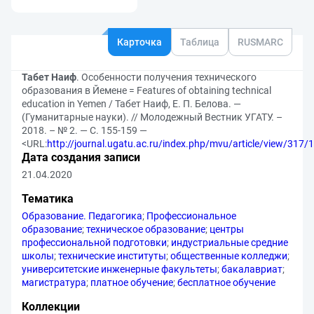
Карточка
Таблица
RUSMARC
Табет Наиф
. Особенности получения технического
образования в Йемене = Features of obtaining technical
education in Yemen / Табет Наиф, Е. П. Белова. —
(Гуманитарные науки). // Молодежный Вестник УГАТУ. –
2018. – № 2. — С. 155-159 —
<URL:
http://journal.ugatu.ac.ru/index.php/mvu/article/view/317/
Дата создания записи
21.04.2020
Тематика
Образование. Педагогика
;
Профессиональное
образование
;
техническое образование
;
центры
профессиональной подготовки
;
индустриальные средние
школы
;
технические институты
;
общественные колледжи
;
университетские инженерные факультеты
;
бакалавриат
;
магистратура
;
платное обучение
;
бесплатное обучение
Коллекции