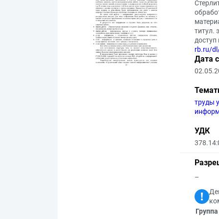
Стерлит
обрабо
материа
титул. 
доступ 
rb.ru/d
Дата 
02.05.
Темат
труды 
инфор
УДК
378.14:
Разре
–
Де
ко
Группа