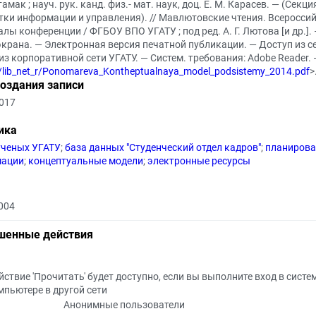
амак ; науч. рук. канд. физ.- мат. наук, доц. Е. М. Карасев. — (Се
тки информации и управления). // Мавлютовские чтения. Всеросс
лы конференции / ФГБОУ ВПО УГАТУ ; под ред. А. Г. Лютова [и др.]. – 
экрана. — Электронная версия печатной публикации. — Доступ из с
из корпоративной сети УГАТУ. — Систем. требования: Adobe Reader. 
l/lib_net_r/Ponomareva_Kontheptualnaya_model_podsistemy_2014.pdf
>
создания записи
2017
ика
ученых УГАТУ
;
база данных "Студенческий отдел кадров"
;
планирова
мации
;
концептуальные модели
;
электронные ресурсы
004
шенные действия
йствие 'Прочитать' будет доступно, если вы выполните вход в систе
мпьютере в другой сети
Анонимные пользователи