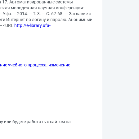
кция 17. Автоматизированные системы
ийская молодежная научная конференция:
Уфа. – 2014. – Т. 3. — С. 67-68. — Заглавие с
ети Интернет по логину и паролю. Анонимный
— <URL:
http://e-library.ufa-
.
ние учебного процесса
;
изменение
му или будете работать с сайтом на