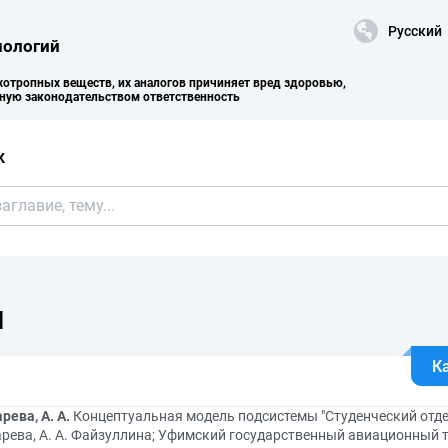
Русский
нологий
хотропных веществ, их аналогов причиняет вред здоровью,
нную законодательством ответственность
К
Я
К
ева, А. А.
Концептуальная модель подсистемы "Студенческий отдел 
ева, А. А. Файзуллина; Уфимский государственный авиационный те