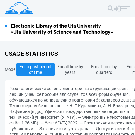
Electronic Library of the Ufa University
«Ufa University of Science and Technology»
USAGE STATISTICS
For a past period
For all time by
For all time by
For 
Mode:
of time
years
quarters
m
Геоэкологические основы мониторинга окружающей среды: к
лекций: учебное пособие для студентов всех форм обучения,
обучающихся по направлению подготовки бакалавров 20.03.
Техносферная безопасность / Н. Г. Курамшина, А. Н. Елизарьев, 
Нафикова [и др.]; Уфимский государственный авиационный
технический университет (УГАТУ). — Электронные текстовые д
файл: 1,26 МБ). — Уфа: УГАТУ, 2022. — Электронная версия печ
публикации. — Заглавие с титул. экрана. — Доступ из сети Инт
логину и паролю. Анонимный доступ из корпоративной сети УГ