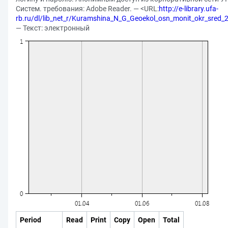
Систем. требования: Adobe Reader. — <URL:
http://e-library.ufa-
rb.ru/dl/lib_net_r/Kuramshina_N_G_Geoekol_osn_monit_okr_sred_
— Текст: электронный
Period
Read
Print
Copy
Open
Total