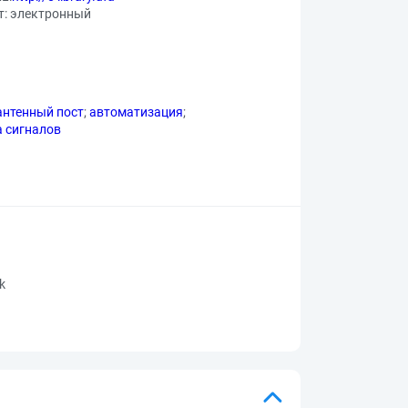
ст: электронный
антенный пост
;
автоматизация
;
 сигналов
rk