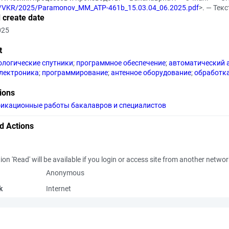
dl/VKR/2025/Paramonov_MM_ATP-461b_15.03.04_06.2025.pdf
>. — Тек
 create date
025
t
ологические спутники
;
программное обеспечение
;
автоматический 
лектроника
;
программирование
;
антенное оборудование
;
обработка
tions
икационные работы бакалавров и специалистов
d Actions
ion 'Read' will be available if you login or access site from another netwo
Anonymous
k
Internet