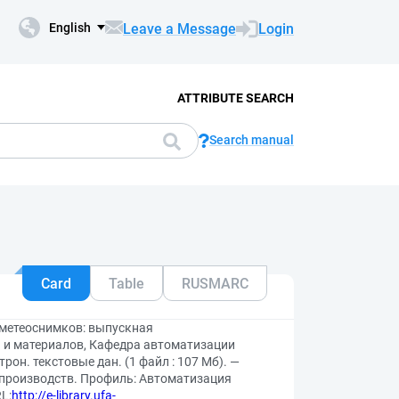
Leave a Message
Login
English
ATTRIBUTE SEARCH
Search manual
Card
Table
RUSMARC
 метеоснимков: выпускная
й и материалов, Кафедра автоматизации
рон. текстовые дан. (1 файл : 107 Мб). —
и производств. Профиль: Автоматизация
L:
http://e-library.ufa-