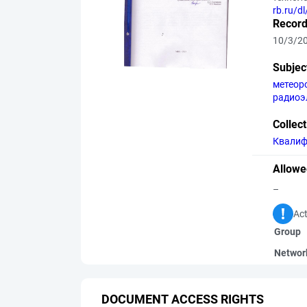
rb.ru/
Record
10/3/2
Subjec
метеор
радиоэ
Collec
Квалиф
Allowe
–
Act
Group
Networ
DOCUMENT ACCESS RIGHTS