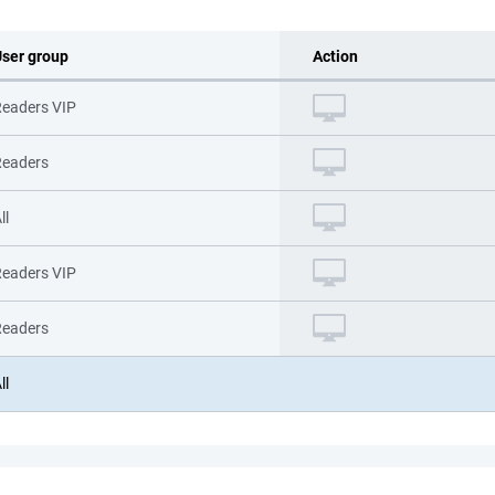
ser group
Action
eaders VIP
Readers
ll
eaders VIP
Readers
ll