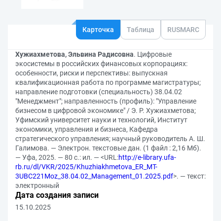
Карточка
Таблица
RUSMARC
Хужиахметова, Эльвина Радисовна
. Цифровые
экосистемы в российских финансовых корпорациях:
особенности, риски и перспективы: выпускная
квалификационная работа по программе магистратуры;
направление подготовки (специальность) 38.04.02
"Менеджмент"; направленность (профиль): "Управление
бизнесом в цифровой экономике" / Э. Р. Хужиахметова;
Уфимский университет науки и технологий, Институт
экономики, управления и бизнеса, Кафедра
стратегического управления; научный руководитель А. Ш.
Галимова. — Электрон. текстовые дан. (1 файл : 2,16 Мб).
— Уфа, 2025. — 80 с.: ил. — <URL:
http://e-library.ufa-
rb.ru/dl/VKR/2025/Khuzhiakhmetova_ER_MT-
3UBC221Moz_38.04.02_Management_01.2025.pdf
>. — текст:
электронный
Дата создания записи
15.10.2025