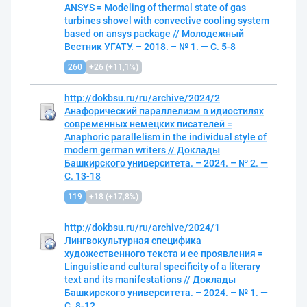
ANSYS = Modeling of thermal state of gas
turbines shovel with convective cooling system
based on ansys package // Молодежный
Вестник УГАТУ.
– 2018.
– № 1.
— С.
5-8
260
+26 (+11,1%)
http://dokbsu.
ru/ru/archive/2024/2
Анафорический параллелизм в идиостилях
современных немецких писателей =
Anaphoric parallelism in the individual style of
modern german writers // Доклады
Башкирского университета.
– 2024.
– № 2.
—
С.
13-18
119
+18 (+17,8%)
http://dokbsu.
ru/ru/archive/2024/1
Лингвокультурная специфика
художественного текста и еe проявления =
Linguistic and cultural specificity of a literary
text and its manifestations // Доклады
Башкирского университета.
– 2024.
– № 1.
—
С.
8-12